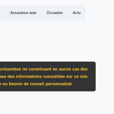
Assurance auto
Occasion
Actu
 présentées ne constituent en aucun cas des
ase des informations consultées sur ce site.
ue ou besoin de conseil personnalisé.