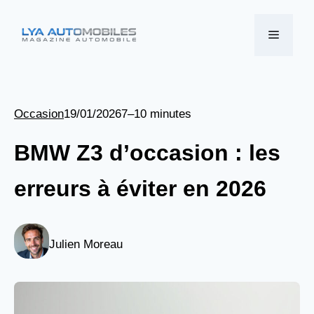
Aller
au
Menu
contenu
Occasion
19/01/2026
7–10 minutes
BMW Z3 d’occasion : les
erreurs à éviter en 2026
Julien Moreau